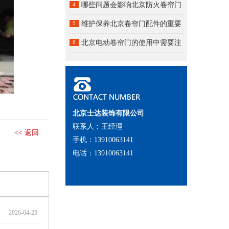
​哪些问题会影响北京防火卷帘门
4
的质量？
维护保养北京卷帘门配件的重要
5
性
北京电动卷帘门的使用中需要注
6
意哪些事项？
北京士达装饰有限公司
联系人：王经理
<< 返回
手机：13910063141
电话：13910063141
2026-04-23