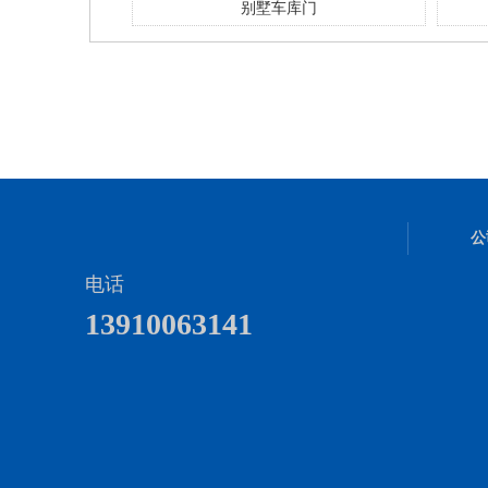
门
车库门
公
电话
13910063141