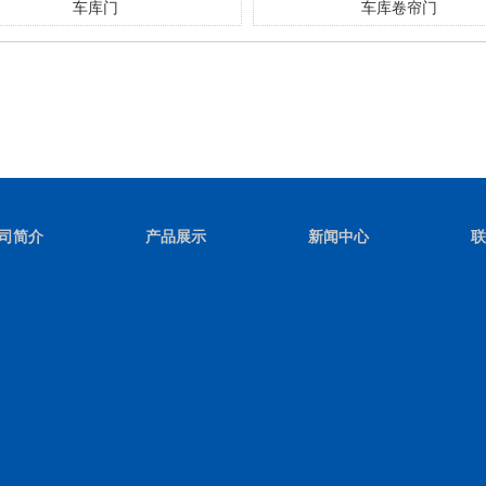
车库卷帘门
车库快速门
司简介
产品展示
新闻中心
联